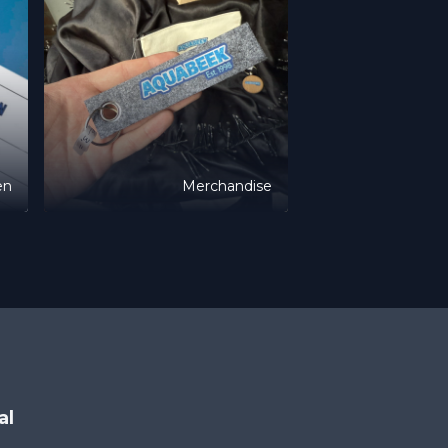
en
Merchandise
al